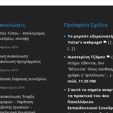
ακοινώσεις
Πρόσφατα Σχόλια
λτίο Τύπου – Απολογισμός
Το ρομπότ εξερευνητή
νεδρίου, σύνοψη
Ysitar's webpage!
{ [
Απριλίου 2016
[…] }
λική Ανακοίνωση:
Αικατερίνη Τζάμου
{
ακοίνωση προγράμματος
στόχοι τίθενται, δεν
"θέτονται" όπως λανθασ
Μαρτίου 2016
γράφει η "φιλόλογος".... }
έκταση διάρκειας συνεδρίου
Ιούλ, 11:25 ΠΜ
Φεβρουαρίου 2016
Σ’αυτό το σημείο ανα
τα πρακτικά του 4ου
 ανακοίνωση: Έναρξη
Πανελλήνιου
γραφών – Παράταση
οβολής Εργασιών –
Εκπαιδευτικού Συνεδρ
παιδευτική Ρομποτική