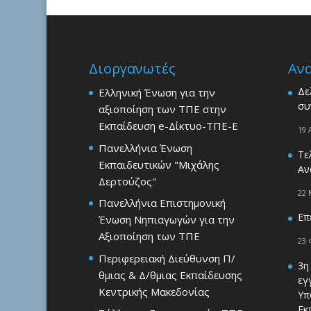
Διοργανωτές
Αν
Δε
Ελληνική Ένωση για την
συ
αξιοποίηση των ΤΠΕ στην
Εκπαίδευση e-Δίκτυο-ΤΠΕ-Ε
19 
Πανελλήνια Ένωση
Τε
Εκπαιδευτικών "Μιχάλης
Αν
Δερτούζος"
22 
Πανελλήνια Επιστημονική
Επ
Ένωση Νηπιαγωγών για την
Αξιοποίηση των ΤΠΕ
23 
Περιφερειακή Διεύθυνση Π/
3η
θμιας & Δ/θμιας Εκπαίδευσης
εγ
Κεντρικής Μακεδονίας
Υπ
Εκ