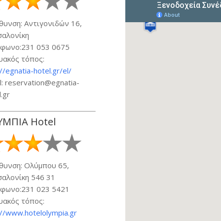
θυνση: Αντιγονιδών 16,
σαλονίκη
φωνο:231 053 0675
υακός τόπος:
//egnatia-hotel.gr/el/
l: reservation@egnatia-
.gr
ΥΜΠΙΑ Hotel
θυνση: Ολύμπου 65,
σαλονίκη
546 31
φωνο:231 023 5421
υακός τόπος:
://www.hotelolympia.gr