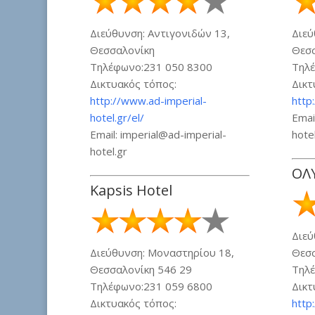
Διεύθυνση: Αντιγονιδών 13,
Διεύ
Θεσσαλονίκη
Θεσ
Τηλέφωνο:231 050 8300
Τηλέ
Δικτυακός τόπος:
Δικτ
http://www.ad-imperial-
http:
hotel.gr/el/
Emai
Email: imperial@ad-imperial-
hotel
hotel.gr
ΟΛ
Kapsis Hotel
Διεύ
Διεύθυνση: Μοναστηρίου 18,
Θεσ
Θεσσαλονίκη 546 29
Τηλέ
Τηλέφωνο:231 059 6800
Δικτ
Δικτυακός τόπος:
http