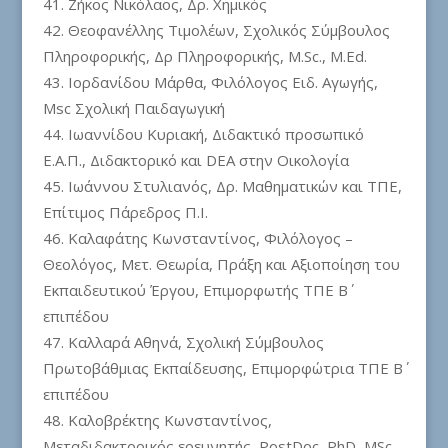
Ζήκος Νικόλαος, Δρ. Χημικός
Θεοφανέλλης Τιμολέων, Σχολικός Σύμβουλος
Πληροφορικής, Δρ Πληροφορικής, M.Sc., M.Ed.
Ιορδανίδου Μάρθα, Φιλόλογος Ειδ. Αγωγής,
Msc Σχολική Παιδαγωγική
Ιωαννίδου Κυριακή, Διδακτικό προσωπικό
Ε.Α.Π., Διδακτορικό και DEA στην Οικολογία
Ιωάννου Στυλιανός, Δρ. Μαθηματικών και ΤΠΕ,
Επίτιμος Πάρεδρος Π.Ι.
Καλαφάτης Κωνσταντίνος, Φιλόλογος –
Θεολόγος, Μετ. Θεωρία, Πράξη και Αξιοποίηση του
Εκπαιδευτικού Έργου, Επιμορφωτής ΤΠΕ Β΄
επιπέδου
Καλλαρά Αθηνά, Σχολική Σύμβουλος
Πρωτοβάθμιας Εκπαίδευσης, Επιμορφώτρια ΤΠΕ Β΄
επιπέδου
Καλοβρέκτης Κωνσταντίνος,
Μεταδιδακτορικός ερευνητής, PostDoc, PhD, MSc,