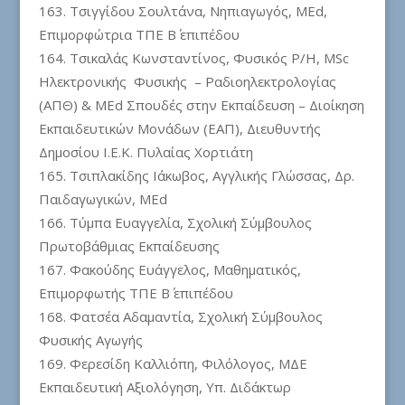
Τσιγγίδου Σουλτάνα, Νηπιαγωγός, MEd,
Επιμορφώτρια ΤΠΕ Β΄ επιπέδου
Τσικαλάς Κωνσταντίνος, Φυσικός Ρ/Η, MSc
Ηλεκτρονικής Φυσικής – Ραδιοηλεκτρολογίας
(ΑΠΘ) & MΕd Σπουδές στην Εκπαίδευση – Διοίκηση
Εκπαιδευτικών Μονάδων (ΕΑΠ), Διευθυντής
Δημοσίου Ι.Ε.Κ. Πυλαίας Χορτιάτη
Τσιπλακίδης Ιάκωβος, Αγγλικής Γλώσσας, Δρ.
Παιδαγωγικών, MEd
Τύμπα Ευαγγελία, Σχολική Σύμβουλος
Πρωτοβάθμιας Εκπαίδευσης
Φακούδης Ευάγγελος, Μαθηματικός,
Επιμορφωτής ΤΠΕ Β΄ επιπέδου
Φατσέα Αδαμαντία, Σχολική Σύμβουλος
Φυσικής Αγωγής
Φερεσίδη Καλλιόπη, Φιλόλογος, ΜΔΕ
Εκπαιδευτική Αξιολόγηση, Υπ. Διδάκτωρ