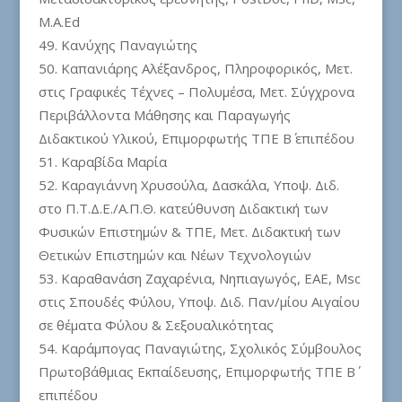
M.A.Ed
Κανύχης Παναγιώτης
Καπανιάρης Αλέξανδρος, Πληροφορικός, Μετ.
στις Γραφικές Τέχνες – Πολυμέσα, Μετ. Σύγχρονα
Περιβάλλοντα Μάθησης και Παραγωγής
Διδακτικού Υλικού, Επιμορφωτής ΤΠΕ Β΄ επιπέδου
Καραβίδα Μαρία
Καραγιάννη Χρυσούλα, Δασκάλα, Υποψ. Διδ.
στο Π.Τ.Δ.Ε./Α.Π.Θ. κατεύθυνση Διδακτική των
Φυσικών Επιστημών & ΤΠΕ, Μετ. Διδακτική των
Θετικών Επιστημών και Νέων Τεχνολογιών
Καραθανάση Ζαχαρένια, Νηπιαγωγός, ΕΑΕ, Msc
στις Σπουδές Φύλου, Υποψ. Διδ. Παν/μίου Αιγαίου
σε θέματα Φύλου & Σεξουαλικότητας
Καράμπογας Παναγιώτης, Σχολικός Σύμβουλος
Πρωτοβάθμιας Εκπαίδευσης, Επιμορφωτής ΤΠΕ Β΄
επιπέδου