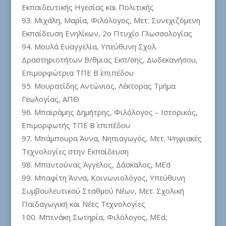
Εκπαιδευτικής Ηγεσίας και Πολιτικής
Μιχάλη, Μαρία, Φιλόλογος, Μετ. Συνεχιζόμενη
Εκπαίδευση Ενηλίκων, 2ο Πτυχίο Γλωσσολογίας
Μουλά Ευαγγελία, Υπεύθυνη Σχολ.
Δραστηριοτήτων Β/θμιας Εκπ/σης, Δωδεκανήσου,
Επιμορφώτρια ΤΠΕ Β΄ επιπέδου
Μουρατίδης Αντώνιος, Λέκτορας Τμήμα
Γεωλογίας, ΑΠΘ
Μπαϊράμης Δημήτρης, Φιλόλογος – Ιστορικός,
Επιμορφωτής ΤΠΕ Β΄ επιπέδου
Μπάμπουρα Άννα, Νηπιαγωγός, Μετ. Ψηφιακές
Τεχνολογίες στην Εκπαίδευση
Μπαντούνας Άγγελος, Δάσκαλος, MEd
Μπαφίτη Άννα, Κοινωνιολόγος, Υπεύθυνη
Συμβουλευτικού Σταθμού Νέων, Μετ. Σχολική
Παιδαγωγική και Νέες Τεχνολογίες
Μπενάκη Σωτηρία, Φιλόλογος, MEd,