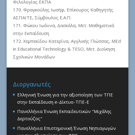
Φιλολογίας ΕΚΠΑ
Φραγκούλης Ιωσήφ, Επίκουρος Καθηγητής
ΑΣΠΑΙΤΕ, Σύμβουλος Ε.Α.Π.
Φώκου Ιωάννα, Δασκάλα, Μετ. Μαθηματικά
στην Εκπαίδευση
Χεμπεκίδου Κατερίνα, Αγγλικής Γλώσσας, MEd
in Educational Technology & TESO, Μετ. Διοίκηση
Σχολικών Μονάδων
Διοργανωτές
Ελληνική Ένωση για την αξιοποίηση των ΤΠΕ
στην Εκπαίδευση e-Δίκτυο-ΤΠΕ-Ε
Πανελλήνια Ένωση Εκπαιδευτικών "Μιχάλης
Δερτούζος"
Πανελλήνια Επιστημονική Ένωση Νηπιαγωγών