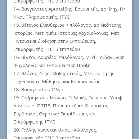
Επιμορφωτής ΤΠΕ Β΄ επιπέδου
Βαγγελάτος Αριστείδης, Ερευνητής, Δρ. Μηχ. Η/
Υ και Πληροφορικής, ΙΤΥΕ
Βέτσιος Ελευθέριος, Φιλόλογος, Δρ Νεότερης
Ιστορίας, Μετ. τμήμ. Ιστορίας Αρχαιολογίας, Μετ.
Ηγεσία και διοίκηση στην Εκπαίδευση,
Επιμορφωτής ΤΠΕ Β΄ επιπέδου
Βίντου Αουρέλα, Φιλόλογος, MEd Παιδαγωγική
Ψυχολογία και Εκπαιδευτική Πράξη
Βλάχος Ζώης, Μαθηματικός, Μετ. φοιτητής
Τεχνολογίες Μάθησης και Επικοινωνίας
Βουλγαρίδου Όλγα
Γαβριηλίδου Μόνικα, Γαλλικής Γλώσσας, Υποψ.
Διδάκτωρ, ΠΤΠΕ, Πανεπιστήμιο Θεσσαλίας
Σύμβουλος Θεμάτων Εκπαίδευσης και
Επιμόρφωσης ΙΤΥΕ
Γαλλής Κωνσταντίνος, Φιλόλογος,
Επιμορφωτής ΤΠΕ Β΄ επιπέδου