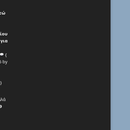
ρτώ
ίου
 για
{
6 by
}
αλά
9