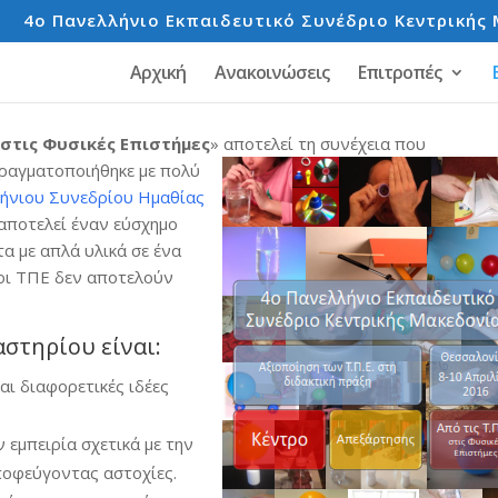
e
4o Πανελλήνιο Εκπαιδευτικό Συνέδριο Κεντρικής 
Αρχική
Ανακοινώσεις
Επιτροπές
 στις Φυσικές Επιστήμες
» αποτελεί τη συνέχεια
που
ραγματοποιήθηκε με πολύ
ήνιου Συνεδρίου Ημαθίας
ποτελεί έναν εύσχημο
α με απλά υλικά σε ένα
 οι ΤΠΕ δεν αποτελούν
αστηρίου είναι:
αι διαφορετικές ιδέες
 εμπειρία σχετικά με την
ποφεύγοντας αστοχίες.