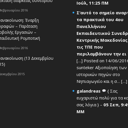
έκταση διάρκειας συνεδρίου
Ιούλ, 11:25 ΠΜ
Φεβρουαρίου 2016
Σ’αυτό το σημείο ανα
τα πρακτικά του 4ου
 ανακοίνωση: Έναρξη
Πανελλήνιου
γραφών – Παράταση
οβολής Εργασιών –
Εκπαιδευτικού Συνεδρ
παιδευτική Ρομποτική
Κεντρικής Μακεδονίας
τις ΤΠΕ που
Φεβρουαρίου 2016
περιλαμβάνουν την ει
 ανακοίνωση (13 Δεκεμβρίου
[…] Posted on 14/06/201
15)
sunteker Αξιοποίηση των
ιστορικών πηγών στο
Δεκεμβρίου 2015
Νηπιαγωγείο και η σ… […] 
galandreas
{ Σας
ευχαριστώ πολύ για τα κ
σας λόγια } –
05 Σεπ, 9:4
ΜΜ