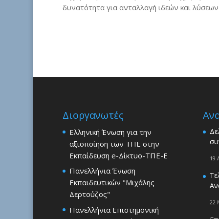
δυνατότητα για ανταλλαγή ιδεών και λύσεων
Διοργανωτές
Αν
Δε
Ελληνική Ένωση για την
συ
αξιοποίηση των ΤΠΕ στην
Εκπαίδευση e-Δίκτυο-ΤΠΕ-Ε
19 
Πανελλήνια Ένωση
Τε
Εκπαιδευτικών "Μιχάλης
Αν
Δερτούζος"
22 
Πανελλήνια Επιστημονική