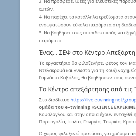
Να προσφέρει ιδέες για ελκυστικές παρου
αυτών.
Να παρέχει τα κατάλληλα ερεθίσματα στου
ενσωματώσουν εύκολα πειράματα στη διαδικα
Να βοηθήσει τους εκπαιδευτικούς να εξηγ
πειράματα
Ένας… ΣΕΦ στο Κέντρο Απεξάρτη
Το εργαστήριο θα φιλοξενήσει φέτος τον Μα
Ντελακρουά και γνωστό για τη Κουζινοχημεί
Γυμνάσιο Καβάλας, θα βοηθήσουν τους συνα
Το Κέντρο απεξάρτησης από τις 
Στο διαδίκτυο
https://live.etwinning.net/gr
ομάδα του
e
–
twinning
«
SCIENCE
EXPERIM
Κουσλόγλου και στην οποία έχουν ενταχθεί ή
Πορτογαλία, Ιταλία, Γεωργία, Τουρκία, Κροατ
Ο χώρος φιλοξενεί προτάσεις για χρήσιμα πει