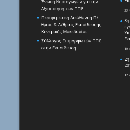
Επ
Ένωση Νηπιαγωγών για την
Αξιοποίηση των ΤΠΕ
23 
Περιφερειακή Διεύθυνση Π/
3η
θμιας & Δ/θμιας Εκπαίδευσης
εγ
Κεντρικής Μακεδονίας
Υπ
Εκ
Σύλλογος Επιμορφωτών ΤΠΕ
στην Εκπαίδευση
10 
2η
20
12 