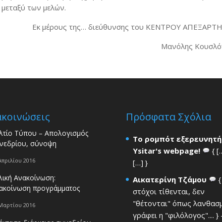
 μεταξύ των μελών.
Εκ μέρους της… διεύθυνσης του ΚΕΝΤΡΟΥ ΑΠΕΞΑΡΤ
Μανόλης Κουσλό
ακοινώσεις
Πρόσφατα Σχόλια
λτίο Τύπου – Απολογισμός
Το ρομπότ εξερευνητή
νεδρίου, σύνοψη
Ysitar's webpage!
{ [
Απριλίου 2016
[…] }
λική Ανακοίνωση:
Αικατερίνη Τζάμου
{
ακοίνωση προγράμματος
στόχοι τίθενται, δεν
"θέτονται" όπως λανθασ
Μαρτίου 2016
γράφει η "φιλόλογος".... }