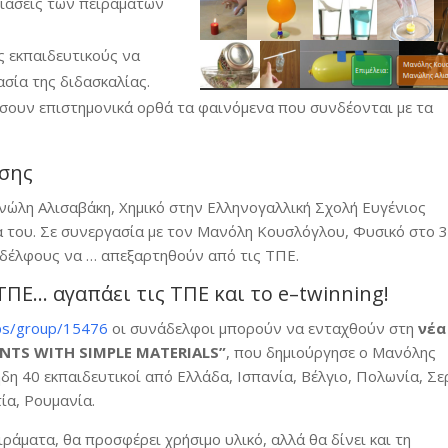
σιάσεις των πειραμάτων
ς εκπαιδευτικούς να
σία της διδασκαλίας.
ήσουν επιστημονικά ορθά τα φαινόμενα που συνδέονται με τα
σης
νώλη Αλισαβάκη, Χημικό στην Ελληνογαλλική Σχολή Ευγένιος
α του. Σε συνεργασία με τον Μανόλη Κουσλόγλου, Φυσικό στο 
δέλφους να … απεξαρτηθούν από τις ΤΠΕ.
ΤΠΕ… αγαπάει τις ΤΠΕ και το
e
–
twinning
!
oups/group/15476
οι συνάδελφοι μπορούν να ενταχθούν στη
νέα
ENTS
WITH
SIMPLE
MATERIALS
”
, που δημιούργησε ο Μανόλης
δη 40 εκπαιδευτικοί από Ελλάδα, Ισπανία, Βέλγιο, Πολωνία, Σε
ία, Ρουμανία.
ράματα, θα προσφέρει χρήσιμο υλικό, αλλά θα δίνει και τη