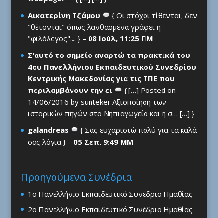
Αικατερίνη Τζάμου
{ Οι στόχοι τίθενται, δεν
"θέτονται" όπως λανθασμένα γράφει η
"φιλόλογος".... } –
08 Ιούλ, 11:25 ΠΜ
Σ’αυτό το σημείο αναρτώ τα πρακτικά του
4ου Πανελλήνιου Εκπαιδευτικού Συνεδρίου
Κεντρικής Μακεδονίας για τις ΤΠΕ που
περιλαμβάνουν την ει
{ […] Posted on
14/06/2016 by sunteker Αξιοποίηση των
ιστορικών πηγών στο Νηπιαγωγείο και η σ… […] }
galandreas
{ Σας ευχαριστώ πολύ για τα καλά
σας λόγια } –
05 Σεπ, 9:49 ΜΜ
Προηγούμενα Συνέδρια
1ο Πανελλήνιο Εκπαιδευτικό Συνέδριο Ημαθίας
2ο Πανελλήνιο Εκπαιδευτικό Συνέδριο Ημαθίας