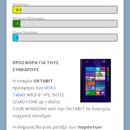
Φιλόλογοι
8.3%
8.3%
Φυσικών Επιστημών
7.3%
7.3%
Ξένων Γλωσσών
5%
5%
ΠΡΟΣΦΟΡΑ ΓΙΑ ΤΟΥΣ
ΣΥΝΕΔΡΟΥΣ
Η εταιρία
OKTABIT
προσφέρει ένα
VERO
Tablet
W82i 8” IPS, INTEL
QUAD CORE up 1.8GHz
32GB WINDOWS από την ΟΚΤΑΒΙΤ σε έναν/μία
τυχερό/ή σύνεδρο!
Η κλήρωση θα γίνει μεταξύ των
παρόντων