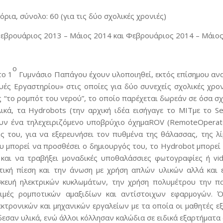
γόρια, σύνολο: 60 (για τις δύο σχολικές χρονιές)
εβρουάριος 2013 – Μάιος 2014 και Φεβρουάριος 2014 – Μάιο
ο
το 1
Γυμνάσιο Παπάγου έχουν υλοποιηθεί, εκτός επίσημου αν
υές Εργαστηρίου» στις οποίες για δύο συνεχείς σχολικές χρο
ς “το ρομπότ του νερού”, το οποίο παρέχεται δωρεάν σε όσα σ
κά, τα Ηydrobots (την αρχική ιδέα εισήγαγε το MITμε το S
υν ένα τηλεχειριζόμενο υποβρύχιο όχημαROV (RemoteOperated
ς του, για να εξερευνήσει τον πυθμένα της θάλασσας, της λ
 μπορεί να προσθέσει ο δημιουργός του, το Hydrobot μπορεί ν
 και να τραβήξει μοναδικές υποθαλάσσιες φωτογραφίες ή v
τική πίεση και την άνωση με χρήση απλών υλικών αλλά και 
σκευή ηλεκτρικών κυκλωμάτων, την χρήση πολυμέτρου την πα
κιμές ρομποτικών αμαξιδίων και αντίστοιχων εφαρμογών. Ό
τρονικών και μηχανικών εργαλείων με τα οποία οι μαθητές εξ
εσαν υλικά, ενώ άλλοι κόλλησαν καλώδια σε ειδικά εξαρτήματα 