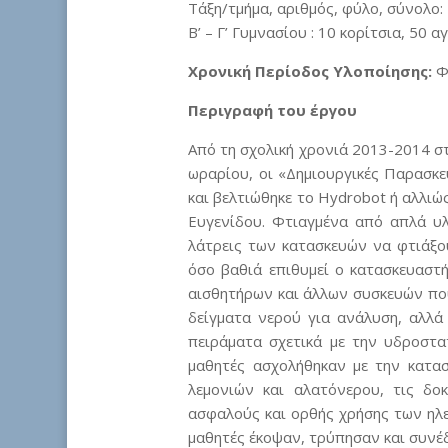
Τάξη/τμήμα, αριθμός, φύλο, σύνολο:
Β’ – Γ’ Γυμνασίου : 10 κορίτσια, 50 α
Χρονική Περίοδος Υλοποίησης:
Φ
Περιγραφή του έργου
Από τη σχολική χρονιά 2013-2014 σ
ωραρίου, οι «Δημιουργικές Παρασκε
και βελτιώθηκε το Hydrobot ή αλλιώ
Ευγενίδου. Φτιαγμένα από απλά υλι
λάτρεις των κατασκευών να φτιάξο
όσο βαθιά επιθυμεί ο κατασκευαστή
αισθητήρων και άλλων συσκευών που
δείγματα νερού για ανάλυση, αλλά
πειράματα σχετικά με την υδροστα
μαθητές ασχολήθηκαν με την κατα
λεμονιών και αλατόνερου, τις δο
ασφαλούς και ορθής χρήσης των ηλεκ
μαθητές έκοψαν, τρύπησαν και συνέδ