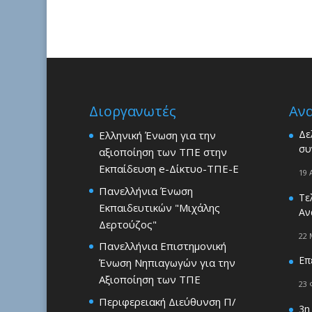
Διοργανωτές
Αν
Δε
Ελληνική Ένωση για την
συ
αξιοποίηση των ΤΠΕ στην
Εκπαίδευση e-Δίκτυο-ΤΠΕ-Ε
19 
Πανελλήνια Ένωση
Τε
Εκπαιδευτικών "Μιχάλης
Αν
Δερτούζος"
22 
Πανελλήνια Επιστημονική
Επ
Ένωση Νηπιαγωγών για την
Αξιοποίηση των ΤΠΕ
23 
Περιφερειακή Διεύθυνση Π/
3η