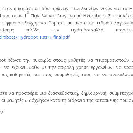
 ήταν η κατάκτηση δύο πρώτων Πανελληνίων νικών για το H
ο
bot», στον 1
Πανελλήνιο Διαγωνισμό Hydrobots. Στη συνέχει
 ψηφιακά ελεγχόμενο Ρομπότ, με ανάπτυξη ειδικού λογισμικ
πίσημη σελίδα των Hydrobotsαλλά μπορ
drobots/Hydrobot_RasPi_final.pdf
ot έδωσε την ευκαιρία στους μαθητές να πειραματιστούν με
, να εξοικειωθούν με την ασφαλή χρήση εργαλείων, να εφαρ
τους καθηγητές και τους συμμαθητές τους και να ανακαλύψο
στε να προσφέρει μια διασκεδαστική, δημιουργική, συμμετοχικ
 οι μαθητές διδάχθηκαν κατά τη διάρκεια της κατασκευής του ο
ων