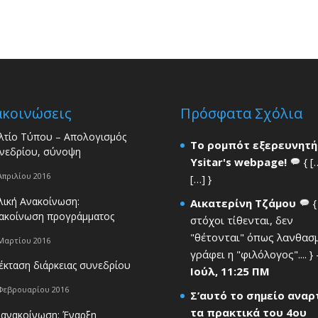
ακοινώσεις
Πρόσφατα Σχόλια
λτίο Τύπου – Απολογισμός
Το ρομπότ εξερευνητή
νεδρίου, σύνοψη
Ysitar's webpage!
{ [
Απριλίου 2016
[…] }
λική Ανακοίνωση:
Αικατερίνη Τζάμου
{
ακοίνωση προγράμματος
στόχοι τίθενται, δεν
"θέτονται" όπως λανθασ
Μαρτίου 2016
γράφει η "φιλόλογος".... }
έκταση διάρκειας συνεδρίου
Ιούλ, 11:25 ΠΜ
Φεβρουαρίου 2016
Σ’αυτό το σημείο ανα
τα πρακτικά του 4ου
 ανακοίνωση: Έναρξη