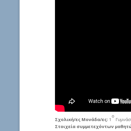
ο
Σχολική/ες Μονάδα/ες:
1
Γυμνάσ
Στοιχεία συμμετεχόντων μαθητ