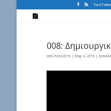
YouTub
008: Δημιουργι
από
thess2016
|
Μαρ 4, 2016
|
Εκπαιδ