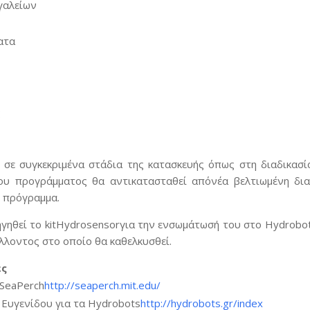
γαλείων
ατα
ς
ς
 σε συγκεκριμένα στάδια της κατασκευής όπως στη διαδικασί
ου προγράμματος θα αντικατασταθεί απόνέα βελτιωμένη διαδ
 πρόγραμμα.
ηγηθεί το kitHydrosensorγια την ενσωμάτωσή του στο Hydrob
λλοντος στο οποίο θα καθελκυσθεί.
ές
οSeaPerch
http://seaperch.mit.edu/
 Ευγενίδου για τα Hydrobots
http://hydrobots.gr/index