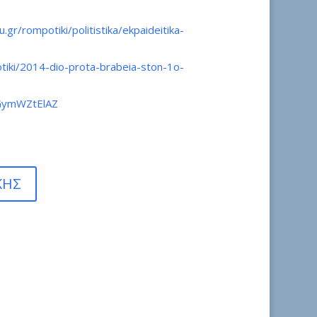
r/rompotiki/politistika/ekpaideitika-
tiki/2014-dio-prota-brabeia-ston-1o-
RGymWZtElAZ
ΚΗΣ