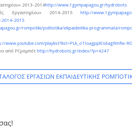
γαστηρίου» 2013-2014
http://www.1gympapagou.gr/hydrobots
ευές Εργαστηρίου» 2014-2015
http://www.1gympapagou.g
s-2014-2015
pagou.gr/rompotiki/politistika/ekpaideitika-programmata/rompo
s://www.youtube.com/playlist?list=PLk_oTIoagpplEs6agRmfw-
ενο από PCρομπότ
http://hydrobots.gr/index/?p=4247
ΤΑΛΟΓΟΣ ΕΡΓΑΣΙΩΝ ΕΚΠΑΙΔΕΥΤΙΚΗΣ ΡΟΜΠΟΤΙ
σας!