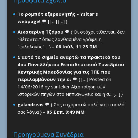
Πρόσφατα Σχόλια
Το ρομπότ εξερευνητής – Ysitar's
webpage!
{ […] […] }
Αικατερίνη Τζάμου
{ Οι στόχοι τίθενται, δεν
"θέτονται" όπως λανθασμένα γράφει η
"φιλόλογος".... } –
08 Ιούλ, 11:25 ΠΜ
Σ’αυτό το σημείο αναρτώ τα πρακτικά του
4ου Πανελλήνιου Εκπαιδευτικού Συνεδρίου
Κεντρικής Μακεδονίας για τις ΤΠΕ που
περιλαμβάνουν την ει
{ […] Posted on
14/06/2016 by sunteker Αξιοποίηση των
ιστορικών πηγών στο Νηπιαγωγείο και η σ… […] }
galandreas
{ Σας ευχαριστώ πολύ για τα καλά
σας λόγια } –
05 Σεπ, 9:49 ΜΜ
Προηγούμενα Συνέδρια