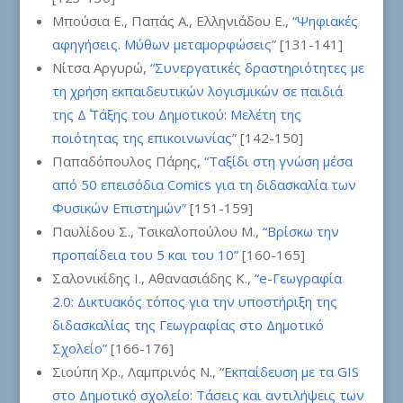
Μπούσια Ε., Παπάς Α., Ελληνιάδου Ε.,
“Ψηφιακές
αφηγήσεις. Μύθων μεταμορφώσεις”
[131-141]
Νίτσα Αργυρώ,
“Συνεργατικές δραστηριότητες με
τη χρήση εκπαιδευτικών λογισμικών σε παιδιά
της Δ΄ Τάξης του Δημοτικού: Μελέτη της
ποιότητας της επικοινωνίας”
[142-150]
Παπαδόπουλος Πάρης,
“Ταξίδι στη γνώση μέσα
από 50 επεισόδια Comics για τη διδασκαλία των
Φυσικών Επιστημών”
[151-159]
Παυλίδου Σ., Τσικαλοπούλου Μ.,
“Βρίσκω την
προπαίδεια του 5 και του 10”
[160-165]
Σαλονικίδης Ι., Αθανασιάδης Κ.,
“e-Γεωγραφία
2.0: Δικτυακός τόπος για την υποστήριξη της
διδασκαλίας της Γεωγραφίας στο Δημοτικό
Σχολείο”
[166-176]
Σιούπη Χρ., Λαμπρινός Ν.,
“Εκπαίδευση με τα GIS
στο Δημοτικό σχολείο: Τάσεις και αντιλήψεις των