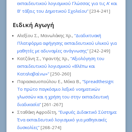
εκπαιδευτικού λογισμικού Γλώσσας για τις Α’ και
Β’ τάξεις του Δημοτικού Σχολείου”
[234-241]
Ειδική Αγωγή
Αλεξίου Σ., Μανωλάκης Χρ.,
“Διαδικτυακή
Πλατφόρμα αφήγησης εκπαιδευτικού υλικού για
μαθητές με αδυναμίες ανάγνωσης”
[242-249]
Κατζάνη Σ., Υφαντής Χρ.,
“Αξιολόγηση του
εκπαιδευτικού λογισμικού «Βλέπω και
Καταλαβαίνω»”
[250-260]
Παρασκευοπούλου Ε., Μόκα Β.,
“Spreadthesign:
Το πρώτο παγκόσμιο λεξικό νοηματικών
γλωσσών και η χρήση του στην εκπαιδευτική
διαδικασία”
[261-267]
Σταθάκη Αφροδίτη,
“Ευφυές Διδακτικό Σύστημα:
Ένα εκπαιδευτικό λογισμικό για μαθησιακές
δυσκολίες”
[268-274]