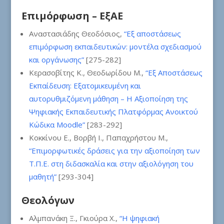
Επιμόρφωση – ΕξΑΕ
Αναστασιάδης Θεοδόσιος,
“Εξ αποστάσεως
επιμόρφωση εκπαιδευτικών: μοντέλα σχεδιασμού
και οργάνωσης”
[275-282]
Κερασοβίτης Κ., Θεοδωρίδου Μ.,
“Εξ Αποστάσεως
Εκπαίδευση: Εξατομικευμένη και
αυτορυθμιζόμενη μάθηση – Η Αξιοποίηση της
Ψηφιακής Εκπαιδευτικής Πλατφόρμας Ανοικτού
Κώδικα Moodle”
[283-292]
Κοκκίνου Ε., Βορβή Ι., Παπαχρήστου Μ.,
“Επιμορφωτικές δράσεις για την αξιοποίηση των
Τ.Π.Ε. στη διδασκαλία και στην αξιολόγηση του
μαθητή”
[293-304]
Θεολόγων
Αλμπανάκη Ξ., Γκιούρα Χ.,
“Η ψηφιακή