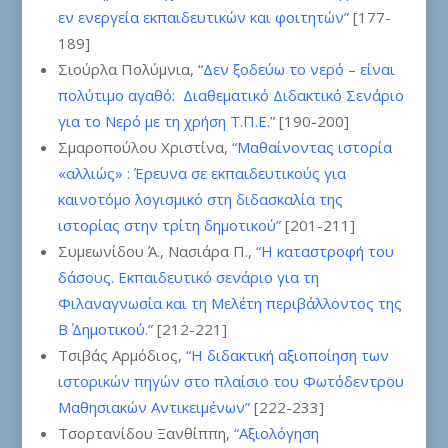
εν ενεργεία εκπαιδευτικών και φοιτητών”
[177-
189]
Σιούρλα Πολύμνια,
“Δεν ξοδεύω το νερό – είναι
πολύτιμο αγαθό: Διαθεματικό Διδακτικό Σενάριο
για το Νερό με τη χρήση Τ.Π.Ε.”
[190-200]
Σμαροπούλου Χριστίνα,
“Μαθαίνοντας ιστορία
«αλλιώς» : Έρευνα σε εκπαιδευτικούς για
καινοτόμο λογισμικό στη διδασκαλία της
ιστορίας στην τρίτη δημοτικού”
[201-211]
Συμεωνίδου Ά., Νασιάρα Π.,
“Η καταστροφή του
δάσους. Εκπαιδευτικό σενάριο για τη
Φιλαναγνωσία και τη Μελέτη περιβάλλοντος της
Β΄ Δημοτικού.”
[212-221]
Τσιβάς Αρμόδιος,
“Η διδακτική αξιοποίηση των
ιστορικών πηγών στο πλαίσιο του Φωτόδεντρου
Μαθησιακών Αντικειμένων”
[222-233]
Τσορτανίδου Ξανθίππη,
“Αξιολόγηση