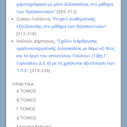
χαρτογράφηση ως μέσο διδασκαλίας στο μάθημα
των Θρησκευτικών”
[305-312]
Σίσκου Γιολάντα,
“Project Διαθεματικής
Εξειδίκευσης στο μάθημα των Θρησκευτικών”
[313-318]
Χοϊλούς Δημήτριος,
“Σχέδιο διάρθρωσης
ομαδοσυνεργατικής διδασκαλίας με θέμα «Ο Βίος
και το έργο του αποστόλου Παύλου» (Τάξη Γ΄
Γυμνασίου Δ.Ε. 6) με τη χρήση και αξιοποίηση των
Τ.Π.Ε.”
[319-324]
ΠΡΑΚΤΙΚΑ
Α΄ ΤΟΜΟΣ
Β΄ ΤΟΜΟΣ
Γ΄ ΤΟΜΟΣ
Δ΄ ΤΟΜΟΣ
Στοιχεία Έκδοσης