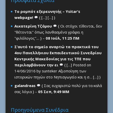
Πρόσφατα Σχόλια
Το ρομπότ εξερευνητής – Ysitar's
webpage!
{ […] […] }
Αικατερίνη Τζάμου
{ Οι στόχοι τίθενται, δεν
"θέτονται" όπως λανθασμένα γράφει η
"φιλόλογος".... } –
08 Ιούλ, 11:25 ΠΜ
Σ’αυτό το σημείο αναρτώ τα πρακτικά του
4ου Πανελλήνιου Εκπαιδευτικού Συνεδρίου
Κεντρικής Μακεδονίας για τις ΤΠΕ που
περιλαμβάνουν την ει
{ […] Posted on
14/06/2016 by sunteker Αξιοποίηση των
ιστορικών πηγών στο Νηπιαγωγείο και η σ… […] }
galandreas
{ Σας ευχαριστώ πολύ για τα καλά
σας λόγια } –
05 Σεπ, 9:49 ΜΜ
Προηγούμενα Συνέδρια