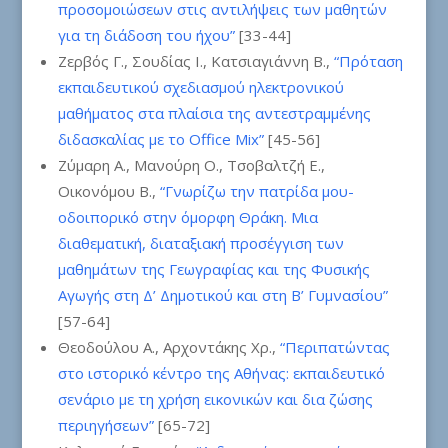
προσομοιώσεων στις αντιλήψεις των μαθητών
για τη διάδοση του ήχου”
[33-44]
Ζερβός Γ., Σουδίας Ι., Κατσιαγιάννη Β.,
“Πρόταση
εκπαιδευτικού σχεδιασμού ηλεκτρονικού
μαθήματος στα πλαίσια της αντεστραμμένης
διδασκαλίας με το Office Mix”
[45-56]
Ζύμαρη Α., Μανούρη Ο., Τσοβαλτζή Ε.,
Οικονόμου Β.,
“Γνωρίζω την πατρίδα μου-
οδοιπορικό στην όμορφη Θράκη. Μια
διαθεματική, διαταξιακή προσέγγιση των
μαθημάτων της Γεωγραφίας και της Φυσικής
Αγωγής στη Δ’ Δημοτικού και στη Β’ Γυμνασίου”
[57-64]
Θεοδούλου Α., Αρχοντάκης Χρ.,
“Περιπατώντας
στο ιστορικό κέντρο της Αθήνας: εκπαιδευτικό
σενάριο με τη χρήση εικονικών και δια ζώσης
περιηγήσεων”
[65-72]