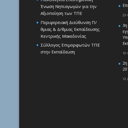
Επ
Ένωση Νηπιαγωγών για την
Αξιοποίηση των ΤΠΕ
23 
Περιφερειακή Διεύθυνση Π/
3η
θμιας & Δ/θμιας Εκπαίδευσης
εγ
Κεντρικής Μακεδονίας
Υπ
Εκ
Σύλλογος Επιμορφωτών ΤΠΕ
στην Εκπαίδευση
10 
2η
20
12 