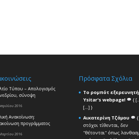
ακοινώσεις
Πρόσφατα Σχόλια
λτίο Τύπου – Απολογισμός
Το ρομπότ εξερευνητή
νεδρίου, σύνοψη
Ysitar's webpage!
{ [
Απριλίου 2016
[…] }
λική Ανακοίνωση:
Αικατερίνη Τζάμου
{
ακοίνωση προγράμματος
στόχοι τίθενται, δεν
"θέτονται" όπως λανθασ
Μαρτίου 2016