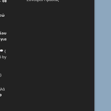
 –
08
ρτώ
ίου
 για
{
6 by
}
αλά
9