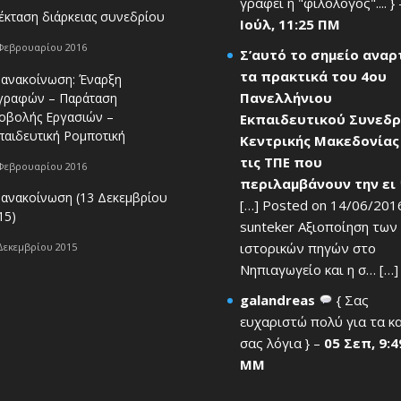
γράφει η "φιλόλογος".... }
έκταση διάρκειας συνεδρίου
Ιούλ, 11:25 ΠΜ
Φεβρουαρίου 2016
Σ’αυτό το σημείο ανα
τα πρακτικά του 4ου
 ανακοίνωση: Έναρξη
Πανελλήνιου
γραφών – Παράταση
οβολής Εργασιών –
Εκπαιδευτικού Συνεδρ
παιδευτική Ρομποτική
Κεντρικής Μακεδονίας
τις ΤΠΕ που
Φεβρουαρίου 2016
περιλαμβάνουν την ει
 ανακοίνωση (13 Δεκεμβρίου
[…] Posted on 14/06/201
15)
sunteker Αξιοποίηση των
ιστορικών πηγών στο
Δεκεμβρίου 2015
Νηπιαγωγείο και η σ… […] 
galandreas
{ Σας
ευχαριστώ πολύ για τα κ
σας λόγια } –
05 Σεπ, 9:4
ΜΜ