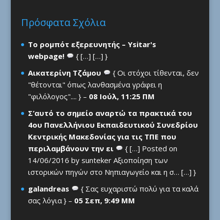
Πρόσφατα Σχόλια
Το ρομπότ εξερευνητής – Ysitar's
webpage!
{ […] […] }
Αικατερίνη Τζάμου
{ Οι στόχοι τίθενται, δεν
"θέτονται" όπως λανθασμένα γράφει η
"φιλόλογος".... } –
08 Ιούλ, 11:25 ΠΜ
Σ’αυτό το σημείο αναρτώ τα πρακτικά του
4ου Πανελλήνιου Εκπαιδευτικού Συνεδρίου
Κεντρικής Μακεδονίας για τις ΤΠΕ που
περιλαμβάνουν την ει
{ […] Posted on
14/06/2016 by sunteker Αξιοποίηση των
ιστορικών πηγών στο Νηπιαγωγείο και η σ… […] }
galandreas
{ Σας ευχαριστώ πολύ για τα καλά
σας λόγια } –
05 Σεπ, 9:49 ΜΜ