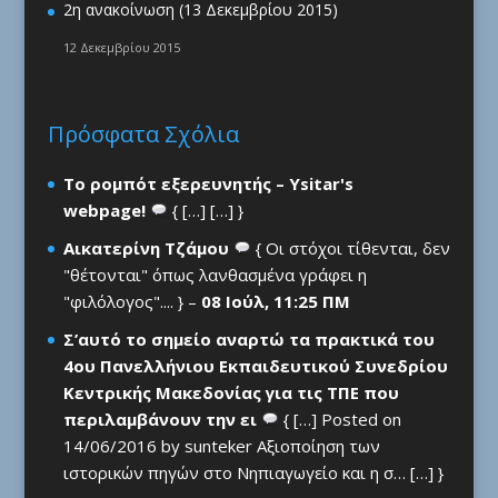
2η ανακοίνωση (13 Δεκεμβρίου 2015)
12 Δεκεμβρίου 2015
Πρόσφατα Σχόλια
Το ρομπότ εξερευνητής – Ysitar's
webpage!
{ […] […] }
Αικατερίνη Τζάμου
{ Οι στόχοι τίθενται, δεν
"θέτονται" όπως λανθασμένα γράφει η
"φιλόλογος".... } –
08 Ιούλ, 11:25 ΠΜ
Σ’αυτό το σημείο αναρτώ τα πρακτικά του
4ου Πανελλήνιου Εκπαιδευτικού Συνεδρίου
Κεντρικής Μακεδονίας για τις ΤΠΕ που
περιλαμβάνουν την ει
{ […] Posted on
14/06/2016 by sunteker Αξιοποίηση των
ιστορικών πηγών στο Νηπιαγωγείο και η σ… […] }