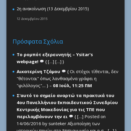
2η ανακοίνωση (13 Δεκεμβρίου 2015)
12 Δεκεμβρίου 2015
Πρόσφατα Σχόλια
Το ρομπότ εξερευνητής – Ysitar's
webpage!
{ […] […] }
Αικατερίνη Τζάμου
{ Οι στόχοι τίθενται, δεν
"θέτονται" όπως λανθασμένα γράφει η
"φιλόλογος".... } –
08 Ιούλ, 11:25 ΠΜ
Σ’αυτό το σημείο αναρτώ τα πρακτικά του
4ου Πανελλήνιου Εκπαιδευτικού Συνεδρίου
Κεντρικής Μακεδονίας για τις ΤΠΕ που
περιλαμβάνουν την ει
{ […] Posted on
14/06/2016 by sunteker Αξιοποίηση των
ιστορικών πηγών στο Νηπιαγωγείο και η σ… […] }