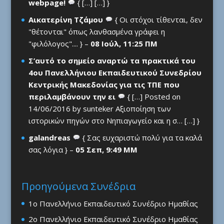
webpage!
{ […] […] }
Αικατερίνη Τζάμου
{ Οι στόχοι τίθενται, δεν
"θέτονται" όπως λανθασμένα γράφει η
"φιλόλογος".... } –
08 Ιούλ, 11:25 ΠΜ
Σ’αυτό το σημείο αναρτώ τα πρακτικά του
4ου Πανελλήνιου Εκπαιδευτικού Συνεδρίου
Κεντρικής Μακεδονίας για τις ΤΠΕ που
περιλαμβάνουν την ει
{ […] Posted on
14/06/2016 by sunteker Αξιοποίηση των
ιστορικών πηγών στο Νηπιαγωγείο και η σ… […] }
galandreas
{ Σας ευχαριστώ πολύ για τα καλά
σας λόγια } –
05 Σεπ, 9:49 ΜΜ
Προηγούμενα Συνέδρια
1ο Πανελλήνιο Εκπαιδευτικό Συνέδριο Ημαθίας
2ο Πανελλήνιο Εκπαιδευτικό Συνέδριο Ημαθίας