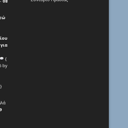
 –
08
ρτώ
ίου
 για
{
6 by
}
αλά
9