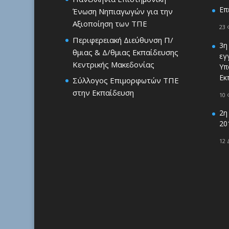
Επ
Ένωση Νηπιαγωγών για την
Αξιοποίηση των ΤΠΕ
23 
Περιφερειακή Διεύθυνση Π/
3η
θμιας & Δ/θμιας Εκπαίδευσης
εγ
Κεντρικής Μακεδονίας
Υπ
Εκ
Σύλλογος Επιμορφωτών ΤΠΕ
στην Εκπαίδευση
10 
2η
20
12 