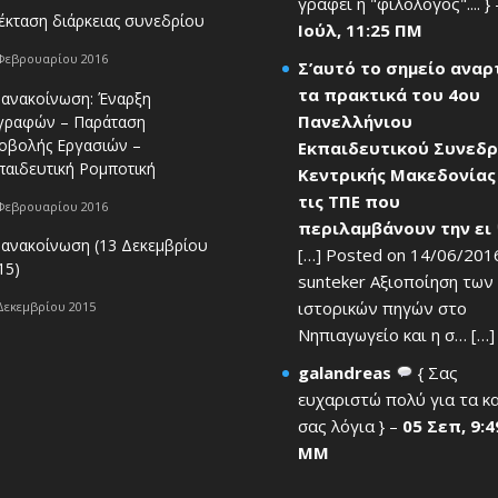
γράφει η "φιλόλογος".... }
έκταση διάρκειας συνεδρίου
Ιούλ, 11:25 ΠΜ
Φεβρουαρίου 2016
Σ’αυτό το σημείο ανα
τα πρακτικά του 4ου
 ανακοίνωση: Έναρξη
Πανελλήνιου
γραφών – Παράταση
οβολής Εργασιών –
Εκπαιδευτικού Συνεδρ
παιδευτική Ρομποτική
Κεντρικής Μακεδονίας
τις ΤΠΕ που
Φεβρουαρίου 2016
περιλαμβάνουν την ει
 ανακοίνωση (13 Δεκεμβρίου
[…] Posted on 14/06/201
15)
sunteker Αξιοποίηση των
ιστορικών πηγών στο
Δεκεμβρίου 2015
Νηπιαγωγείο και η σ… […] 
galandreas
{ Σας
ευχαριστώ πολύ για τα κ
σας λόγια } –
05 Σεπ, 9:4
ΜΜ