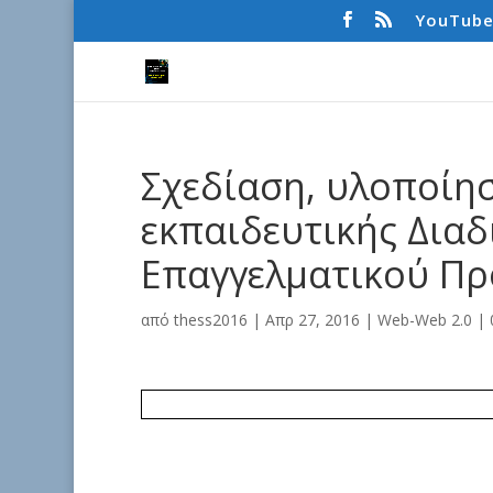
YouTub
Σχεδίαση, υλοποίη
εκπαιδευτικής Δια
Επαγγελματικού Π
από
thess2016
|
Απρ 27, 2016
|
Web-Web 2.0
|