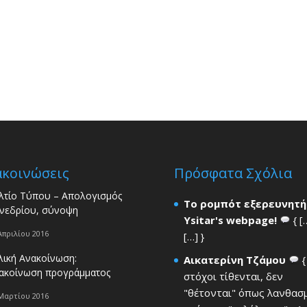
ακοινώσεις
Πρόσφατα Σχόλια
λτίο Τύπου – Απολογισμός
Το ρομπότ εξερευνητή
νεδρίου, σύνοψη
Ysitar's webpage!
{ [
Απριλίου 2016
[…] }
λική Ανακοίνωση:
Αικατερίνη Τζάμου
{
ακοίνωση προγράμματος
στόχοι τίθενται, δεν
"θέτονται" όπως λανθασ
Μαρτίου 2016