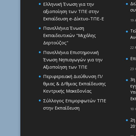
Δε
Ελληνική Ένωση για την
συ
αξιοποίηση των ΤΠΕ στην
Εκπαίδευση e-Δίκτυο-ΤΠΕ-Ε
19 
Πανελλήνια Ένωση
Τε
Εκπαιδευτικών "Μιχάλης
Αν
Δερτούζος"
22 
Πανελλήνια Επιστημονική
Επ
Ένωση Νηπιαγωγών για την
Αξιοποίηση των ΤΠΕ
23 
Περιφερειακή Διεύθυνση Π/
3η
θμιας & Δ/θμιας Εκπαίδευσης
εγ
Κεντρικής Μακεδονίας
Υπ
Εκ
Σύλλογος Επιμορφωτών ΤΠΕ
στην Εκπαίδευση
10 
2η
20