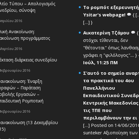
λτίο Τύπου – Απολογισμός
Το ρομπότ εξερευνητή
νεδρίου, σύνοψη
Ysitar's webpage!
{ [
Απριλίου 2016
[…] }
λική Ανακοίνωση:
Αικατερίνη Τζάμου
{
ακοίνωση προγράμματος
στόχοι τίθενται, δεν
"θέτονται" όπως λανθασ
Μαρτίου 2016
γράφει η "φιλόλογος".... }
έκταση διάρκειας συνεδρίου
Ιούλ, 11:25 ΠΜ
Φεβρουαρίου 2016
Σ’αυτό το σημείο ανα
τα πρακτικά του 4ου
 ανακοίνωση: Έναρξη
Πανελλήνιου
γραφών – Παράταση
οβολής Εργασιών –
Εκπαιδευτικού Συνεδρ
παιδευτική Ρομποτική
Κεντρικής Μακεδονίας
τις ΤΠΕ που
Φεβρουαρίου 2016
περιλαμβάνουν την ει
 ανακοίνωση (13 Δεκεμβρίου
[…] Posted on 14/06/201
15)
sunteker Αξιοποίηση των