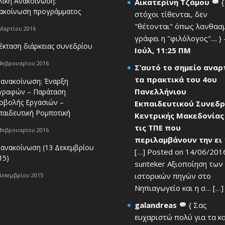
λική Ανακοίνωση:
Αικατερίνη Τζάμου
{
ακοίνωση προγράμματος
στόχοι τίθενται, δεν
"θέτονται" όπως λανθασ
Μαρτίου 2016
γράφει η "φιλόλογος".... }
έκταση διάρκειας συνεδρίου
Ιούλ, 11:25 ΠΜ
Φεβρουαρίου 2016
Σ’αυτό το σημείο ανα
τα πρακτικά του 4ου
 ανακοίνωση: Έναρξη
Πανελλήνιου
γραφών – Παράταση
οβολής Εργασιών –
Εκπαιδευτικού Συνεδρ
παιδευτική Ρομποτική
Κεντρικής Μακεδονίας
τις ΤΠΕ που
Φεβρουαρίου 2016
περιλαμβάνουν την ει
 ανακοίνωση (13 Δεκεμβρίου
[…] Posted on 14/06/201
15)
sunteker Αξιοποίηση των
ιστορικών πηγών στο
Δεκεμβρίου 2015
Νηπιαγωγείο και η σ… […] 
galandreas
{ Σας
ευχαριστώ πολύ για τα κ