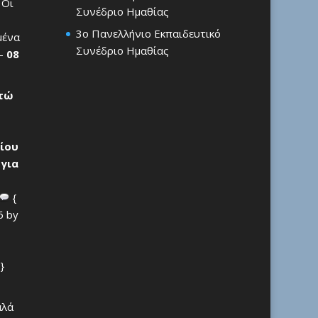
 Οι
Συνέδριο Ημαθίας
3ο Πανελλήνιο Εκπαιδευτικό
μένα
Συνέδριο Ημαθίας
 –
08
ρτώ
ίου
 για
{
6 by
}
αλά