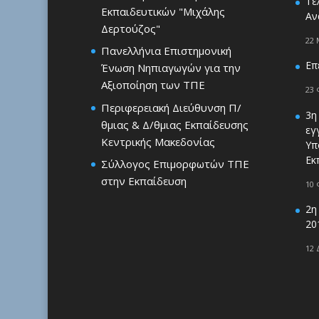
Τε
Εκπαιδευτικών "Μιχάλης
Αν
Δερτούζος"
22 
Πανελλήνια Επιστημονική
Επ
Ένωση Νηπιαγωγών για την
Αξιοποίηση των ΤΠΕ
23 
Περιφερειακή Διεύθυνση Π/
3η
θμιας & Δ/θμιας Εκπαίδευσης
εγ
Κεντρικής Μακεδονίας
Υπ
Εκ
Σύλλογος Επιμορφωτών ΤΠΕ
στην Εκπαίδευση
10 
2η
20
12 