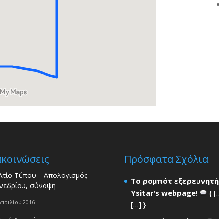
ακοινώσεις
Πρόσφατα Σχόλια
λτίο Τύπου – Απολογισμός
Το ρομπότ εξερευνητή
νεδρίου, σύνοψη
Ysitar's webpage!
{ [
Απριλίου 2016
[…] }