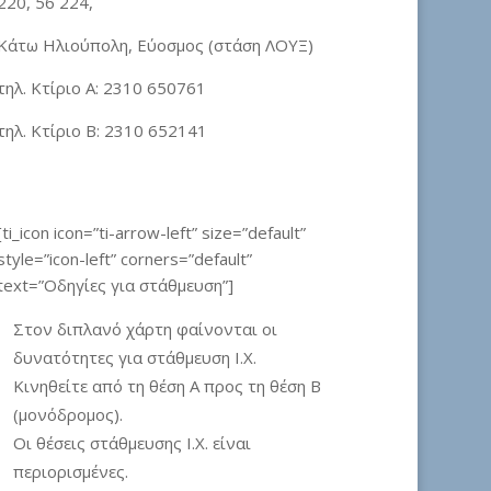
220, 56 224,
Κάτω Ηλιούπολη, Εύοσμος (στάση ΛΟΥΞ)
τηλ. Κτίριο Α: 2310 650761
τηλ. Κτίριο Β: 2310 652141
[ti_icon icon=”ti-arrow-left” size=”default”
style=”icon-left” corners=”default”
text=”Οδηγίες για στάθμευση”]
Στον διπλανό χάρτη φαίνονται οι
δυνατότητες για στάθμευση Ι.Χ.
Κινηθείτε από τη θέση Α προς τη θέση Β
(μονόδρομος).
Οι θέσεις στάθμευσης Ι.Χ. είναι
περιορισμένες.