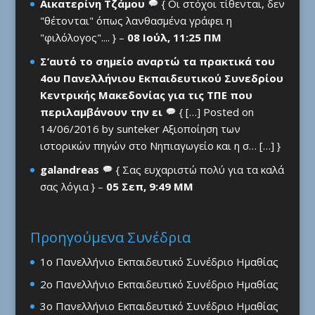
Αικατερίνη Τζάμου
{ Οι στόχοι τίθενται, δεν
"θέτονται" όπως λανθασμένα γράφει η
"φιλόλογος".... } –
08 Ιούλ, 11:25 ΠΜ
Σ’αυτό το σημείο αναρτώ τα πρακτικά του
4ου Πανελλήνιου Εκπαιδευτικού Συνεδρίου
Κεντρικής Μακεδονίας για τις ΤΠΕ που
περιλαμβάνουν την ει
{ […] Posted on
14/06/2016 by sunteker Αξιοποίηση των
ιστορικών πηγών στο Νηπιαγωγείο και η σ… […] }
galandreas
{ Σας ευχαριστώ πολύ για τα καλά
σας λόγια } –
05 Σεπ, 9:49 ΜΜ
Προηγούμενα Συνέδρια
1ο Πανελλήνιο Εκπαιδευτικό Συνέδριο Ημαθίας
2ο Πανελλήνιο Εκπαιδευτικό Συνέδριο Ημαθίας
3ο Πανελλήνιο Εκπαιδευτικό Συνέδριο Ημαθίας