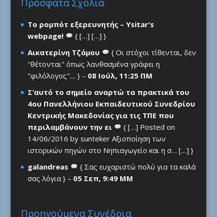
Πρόσφατα Σχόλια
Το ρομπότ εξερευνητής – Ysitar's
webpage!
{ […] […] }
Αικατερίνη Τζάμου
{ Οι στόχοι τίθενται, δεν
"θέτονται" όπως λανθασμένα γράφει η
"φιλόλογος".... } –
08 Ιούλ, 11:25 ΠΜ
Σ’αυτό το σημείο αναρτώ τα πρακτικά του
4ου Πανελλήνιου Εκπαιδευτικού Συνεδρίου
Κεντρικής Μακεδονίας για τις ΤΠΕ που
περιλαμβάνουν την ει
{ […] Posted on
14/06/2016 by sunteker Αξιοποίηση των
ιστορικών πηγών στο Νηπιαγωγείο και η σ… […] }
galandreas
{ Σας ευχαριστώ πολύ για τα καλά
σας λόγια } –
05 Σεπ, 9:49 ΜΜ
Προηγούμενα Συνέδρια