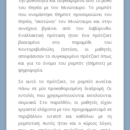
την μυθολογία και συγκεκριμένα από το μύθο
του Θησέα με τον Μινώταυρο. Το ρομπότ
που ονομάστηκε Θήμποτ προσομοιώνει τον
Θησέα, “σκοτώνει” τον Μινώταυρο και στην
συνέχεια βγαίνει από τον λαβύρινθο.
Εναλλακτική πρόταση ήταν ένα πρότζεκτ
βασισμένο στο παραμύθι του
Κοντορεβυθούλη. Ωστόσο, οι μαθητές
αποφάσισαν το συγκεκριμένο πρότζεκτ όπως
και για το όνομα του ρομπότ (Θήμποτ) με
ψηφοφορία.
Σε αυτό το πρότζεκτ, το ρομπότ κινείται
πάνω σε μία προκαθορισμένη διαδρομή. Οι
εντολές που χρησιμοποιούνται εκτελούνται
σειριακά. Στο παρελθόν, οι μαθητές είχαν
εργαστεί ελάχιστα με τον προγραμματισμό σε
περιβάλλον scratch και καθόλου με τη
ρομποτική. Αυτός ήταν και ο κύριος λόγος
που το επιλεγμένο πρότζεκτ είναι απλό.