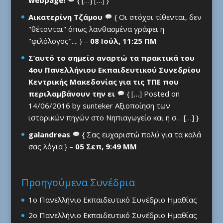
Αικατερίνη Τζάμου
{ Οι στόχοι τίθενται, δεν
"θέτονται" όπως λανθασμένα γράφει η
"φιλόλογος".... } –
08 Ιούλ, 11:25 ΠΜ
Σ’αυτό το σημείο αναρτώ τα πρακτικά του
4ου Πανελλήνιου Εκπαιδευτικού Συνεδρίου
Κεντρικής Μακεδονίας για τις ΤΠΕ που
περιλαμβάνουν την ει
{ […] Posted on
14/06/2016 by sunteker Αξιοποίηση των
ιστορικών πηγών στο Νηπιαγωγείο και η σ… […] }
galandreas
{ Σας ευχαριστώ πολύ για τα καλά
σας λόγια } –
05 Σεπ, 9:49 ΜΜ
Προηγούμενα Συνέδρια
1ο Πανελλήνιο Εκπαιδευτικό Συνέδριο Ημαθίας
2ο Πανελλήνιο Εκπαιδευτικό Συνέδριο Ημαθίας