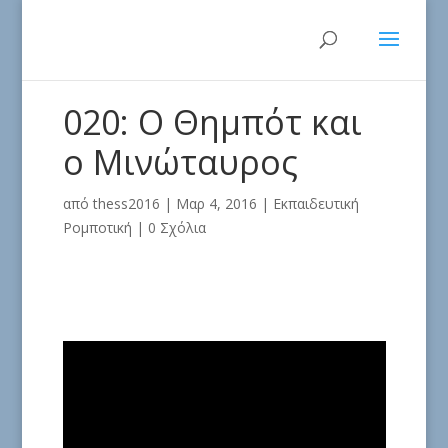
020: O Θημπότ και
ο Μινώταυρος
από
thess2016
|
Μαρ 4, 2016
|
Εκπαιδευτική
Ρομποτική
|
0 Σχόλια