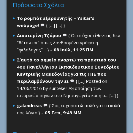
Πρόσφατα Σχόλια
Το ρομπότ εξερευνητής – Ysitar's
webpage!
{ […] […] }
Αικατερίνη Τζάμου
{ Οι στόχοι τίθενται, δεν
"θέτονται" όπως λανθασμένα γράφει η
"φιλόλογος".... } –
08 Ιούλ, 11:25 ΠΜ
Σ’αυτό το σημείο αναρτώ τα πρακτικά του
4ου Πανελλήνιου Εκπαιδευτικού Συνεδρίου
Κεντρικής Μακεδονίας για τις ΤΠΕ που
περιλαμβάνουν την ει
{ […] Posted on
14/06/2016 by sunteker Αξιοποίηση των
ιστορικών πηγών στο Νηπιαγωγείο και η σ… […] }
galandreas
{ Σας ευχαριστώ πολύ για τα καλά
σας λόγια } –
05 Σεπ, 9:49 ΜΜ