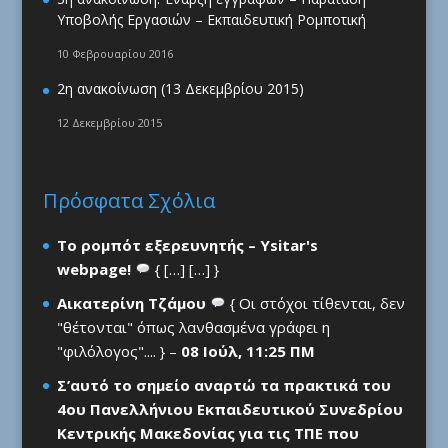
Υποβολής Εργασιών – Εκπαιδευτική Ρομποτική
10 Φεβρουαρίου 2016
2η ανακοίνωση (13 Δεκεμβρίου 2015)
12 Δεκεμβρίου 2015
Πρόσφατα Σχόλια
Το ρομπότ εξερευνητής – Ysitar's
webpage!
{ […] […] }
Αικατερίνη Τζάμου
{ Οι στόχοι τίθενται, δεν
"θέτονται" όπως λανθασμένα γράφει η
"φιλόλογος".... } –
08 Ιούλ, 11:25 ΠΜ
Σ’αυτό το σημείο αναρτώ τα πρακτικά του
4ου Πανελλήνιου Εκπαιδευτικού Συνεδρίου
Κεντρικής Μακεδονίας για τις ΤΠΕ που