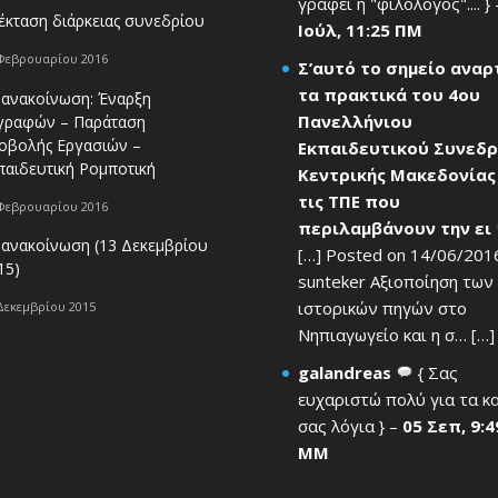
γράφει η "φιλόλογος".... }
έκταση διάρκειας συνεδρίου
Ιούλ, 11:25 ΠΜ
Φεβρουαρίου 2016
Σ’αυτό το σημείο ανα
τα πρακτικά του 4ου
 ανακοίνωση: Έναρξη
Πανελλήνιου
γραφών – Παράταση
οβολής Εργασιών –
Εκπαιδευτικού Συνεδρ
παιδευτική Ρομποτική
Κεντρικής Μακεδονίας
τις ΤΠΕ που
Φεβρουαρίου 2016
περιλαμβάνουν την ει
 ανακοίνωση (13 Δεκεμβρίου
[…] Posted on 14/06/201
15)
sunteker Αξιοποίηση των
ιστορικών πηγών στο
Δεκεμβρίου 2015
Νηπιαγωγείο και η σ… […] 
galandreas
{ Σας
ευχαριστώ πολύ για τα κ
σας λόγια } –
05 Σεπ, 9:4
ΜΜ