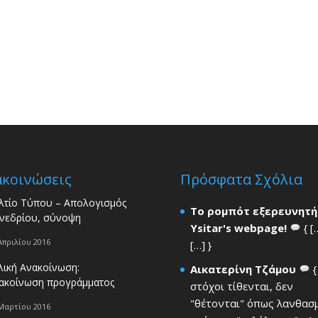
ακοινώσεις
Πρόσφατα Σχόλια
λτίο Τύπου – Απολογισμός
Το ρομπότ εξερευνητή
νεδρίου, σύνοψη
Ysitar's webpage!
{ [
Απριλίου 2016
[…] }
λική Ανακοίνωση:
Αικατερίνη Τζάμου
{
ακοίνωση προγράμματος
στόχοι τίθενται, δεν
"θέτονται" όπως λανθασ
Μαρτίου 2016