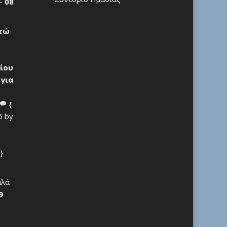
 –
08
ρτώ
ίου
 για
{
6 by
}
αλά
9