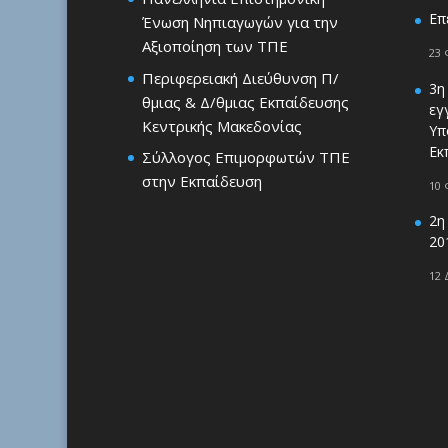
Επ
Ένωση Νηπιαγωγών για την
Αξιοποίηση των ΤΠΕ
23 
Περιφερειακή Διεύθυνση Π/
3η
θμιας & Δ/θμιας Εκπαίδευσης
εγ
Κεντρικής Μακεδονίας
Υπ
Εκ
Σύλλογος Επιμορφωτών ΤΠΕ
στην Εκπαίδευση
10 
2η
20
12 