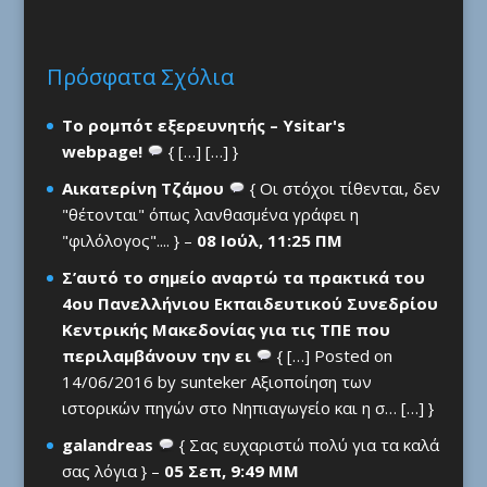
Πρόσφατα Σχόλια
Το ρομπότ εξερευνητής – Ysitar's
webpage!
{ […] […] }
Αικατερίνη Τζάμου
{ Οι στόχοι τίθενται, δεν
"θέτονται" όπως λανθασμένα γράφει η
"φιλόλογος".... } –
08 Ιούλ, 11:25 ΠΜ
Σ’αυτό το σημείο αναρτώ τα πρακτικά του
4ου Πανελλήνιου Εκπαιδευτικού Συνεδρίου
Κεντρικής Μακεδονίας για τις ΤΠΕ που
περιλαμβάνουν την ει
{ […] Posted on
14/06/2016 by sunteker Αξιοποίηση των
ιστορικών πηγών στο Νηπιαγωγείο και η σ… […] }
galandreas
{ Σας ευχαριστώ πολύ για τα καλά
σας λόγια } –
05 Σεπ, 9:49 ΜΜ