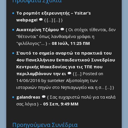
Πρόσφατα Σχόλια
Το ρομπότ εξερευνητής – Ysitar's
webpage!
{ […] […] }
Αικατερίνη Τζάμου
{ Οι στόχοι τίθενται, δεν
"θέτονται" όπως λανθασμένα γράφει η
"φιλόλογος".... } –
08 Ιούλ, 11:25 ΠΜ
Σ’αυτό το σημείο αναρτώ τα πρακτικά του
4ου Πανελλήνιου Εκπαιδευτικού Συνεδρίου
Κεντρικής Μακεδονίας για τις ΤΠΕ που
περιλαμβάνουν την ει
{ […] Posted on
14/06/2016 by sunteker Αξιοποίηση των
ιστορικών πηγών στο Νηπιαγωγείο και η σ… […] }
galandreas
{ Σας ευχαριστώ πολύ για τα καλά
σας λόγια } –
05 Σεπ, 9:49 ΜΜ
Προηγούμενα Συνέδρια