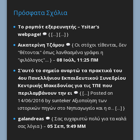
Πρόσφατα Σχόλια
Το ρομπότ εξερευνητής – Ysitar's
webpage!
{ […] […] }
Αικατερίνη Τζάμου
{ Οι στόχοι τίθενται, δεν
"θέτονται" όπως λανθασμένα γράφει η
"φιλόλογος".... } –
08 Ιούλ, 11:25 ΠΜ
Σ’αυτό το σημείο αναρτώ τα πρακτικά του
4ου Πανελλήνιου Εκπαιδευτικού Συνεδρίου
Κεντρικής Μακεδονίας για τις ΤΠΕ που
περιλαμβάνουν την ει
{ […] Posted on
14/06/2016 by sunteker Αξιοποίηση των
ιστορικών πηγών στο Νηπιαγωγείο και η σ… […] }
galandreas
{ Σας ευχαριστώ πολύ για τα καλά
σας λόγια } –
05 Σεπ, 9:49 ΜΜ