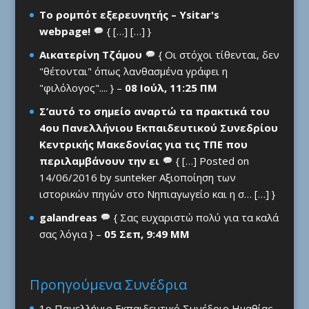
Το ρομπότ εξερευνητής – Ysitar's
webpage!
{ […] […] }
Αικατερίνη Τζάμου
{ Οι στόχοι τίθενται, δεν
"θέτονται" όπως λανθασμένα γράφει η
"φιλόλογος".... } –
08 Ιούλ, 11:25 ΠΜ
Σ’αυτό το σημείο αναρτώ τα πρακτικά του
4ου Πανελλήνιου Εκπαιδευτικού Συνεδρίου
Κεντρικής Μακεδονίας για τις ΤΠΕ που
περιλαμβάνουν την ει
{ […] Posted on
14/06/2016 by sunteker Αξιοποίηση των
ιστορικών πηγών στο Νηπιαγωγείο και η σ… […] }
galandreas
{ Σας ευχαριστώ πολύ για τα καλά
σας λόγια } –
05 Σεπ, 9:49 ΜΜ
Προηγούμενα Συνέδρια
1ο Πανελλήνιο Εκπαιδευτικό Συνέδριο Ημαθίας