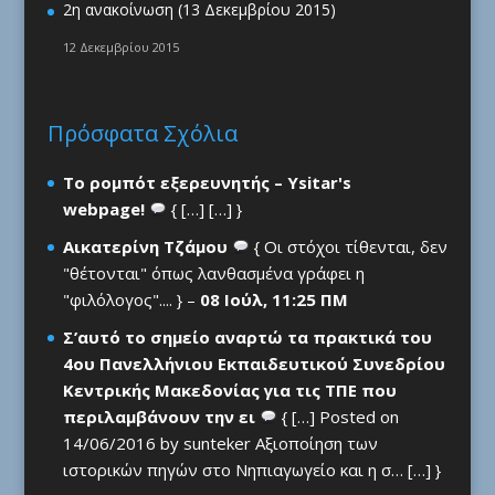
2η ανακοίνωση (13 Δεκεμβρίου 2015)
12 Δεκεμβρίου 2015
Πρόσφατα Σχόλια
Το ρομπότ εξερευνητής – Ysitar's
webpage!
{ […] […] }
Αικατερίνη Τζάμου
{ Οι στόχοι τίθενται, δεν
"θέτονται" όπως λανθασμένα γράφει η
"φιλόλογος".... } –
08 Ιούλ, 11:25 ΠΜ
Σ’αυτό το σημείο αναρτώ τα πρακτικά του
4ου Πανελλήνιου Εκπαιδευτικού Συνεδρίου
Κεντρικής Μακεδονίας για τις ΤΠΕ που
περιλαμβάνουν την ει
{ […] Posted on
14/06/2016 by sunteker Αξιοποίηση των
ιστορικών πηγών στο Νηπιαγωγείο και η σ… […] }