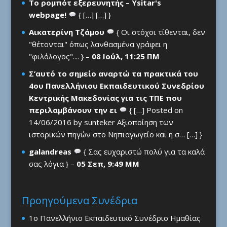
Το ρομπότ εξερευνητής – Ysitar's
webpage!
{ […] […] }
Αικατερίνη Τζάμου
{ Οι στόχοι τίθενται, δεν
"θέτονται" όπως λανθασμένα γράφει η
"φιλόλογος".... } –
08 Ιούλ, 11:25 ΠΜ
Σ’αυτό το σημείο αναρτώ τα πρακτικά του
4ου Πανελλήνιου Εκπαιδευτικού Συνεδρίου
Κεντρικής Μακεδονίας για τις ΤΠΕ που
περιλαμβάνουν την ει
{ […] Posted on
14/06/2016 by sunteker Αξιοποίηση των
ιστορικών πηγών στο Νηπιαγωγείο και η σ… […] }
galandreas
{ Σας ευχαριστώ πολύ για τα καλά
σας λόγια } –
05 Σεπ, 9:49 ΜΜ
Προηγούμενα Συνέδρια
1ο Πανελλήνιο Εκπαιδευτικό Συνέδριο Ημαθίας